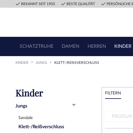
BEKANNT SEIT 1903
BESTE QUALITÄT
PERSÖNLICHE 
SCHATZTRUHE
DAMEN
HERREN
KINDER
KINDER
JUNGS
KLETT-/REISSVERSCHLUSS
Kinder
FILTERN
Jungs
PRODUK
Sandale
Klett-/Reißverschluss