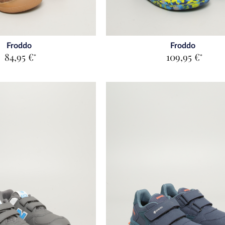
rs
t
Froddo
Froddo
84,95 €
109,95 €
*
*