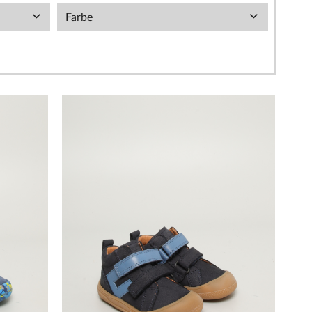
Farbe
blau
€
grau
grün
beige
braun