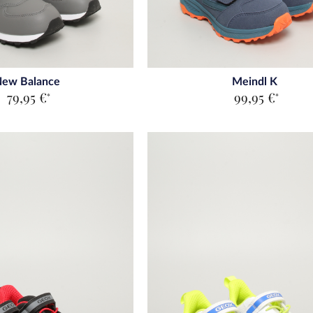
ew Balance
Meindl K
79,95 €
99,95 €
*
*