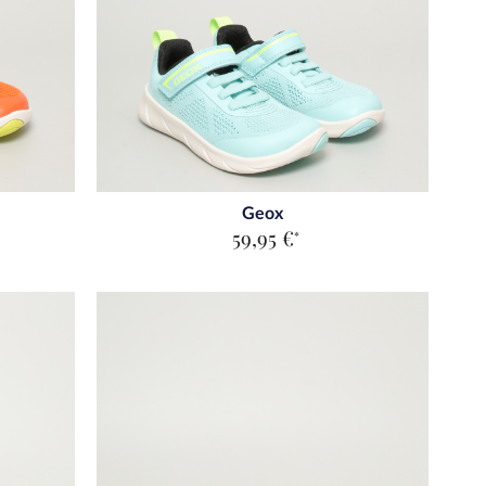
Geox
59,95 €
*