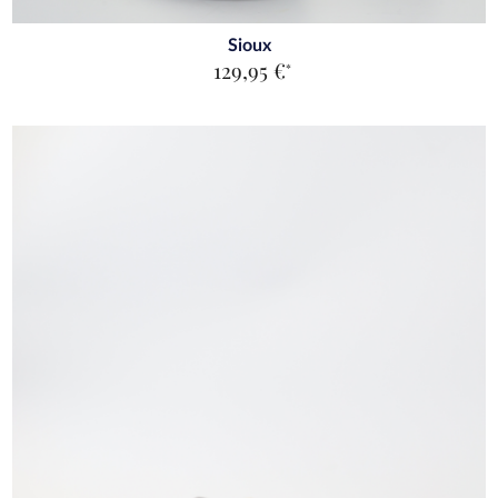
Sioux
129,95 €
*