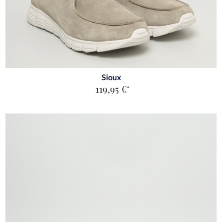
Sioux
119,95 €
*