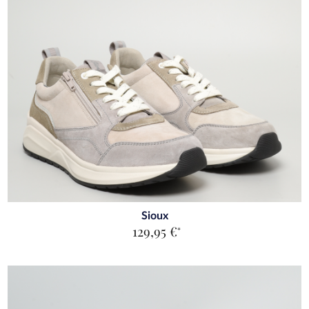
Sioux
129,95 €
*