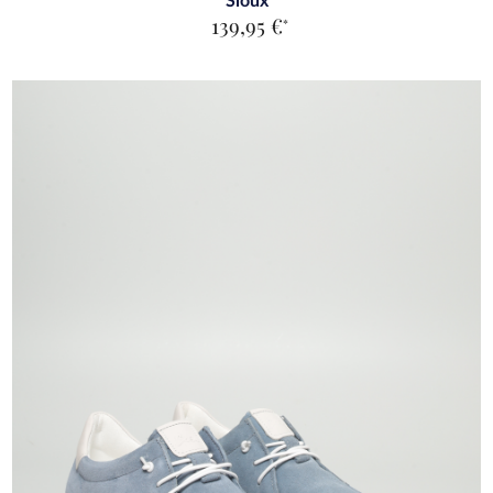
Sioux
139,95 €
*