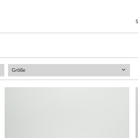
Größe
4.5
5
5.5
6
6.5
7
7.5