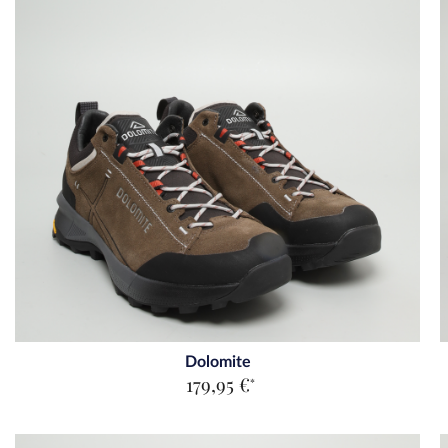
8
8.5
9
9.5
10
10.5
11
11.5
12
Dolomite
179,95 €
*