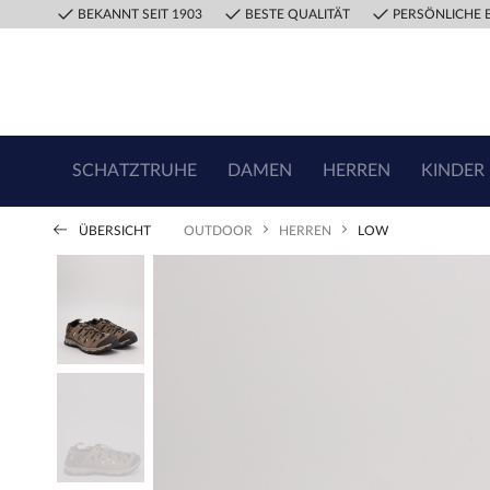
BEKANNT SEIT 1903
BESTE QUALITÄT
PERSÖNLICHE 
SCHATZTRUHE
DAMEN
HERREN
KINDER
ÜBERSICHT
OUTDOOR
HERREN
LOW