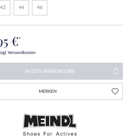
42
44
46
95 €
*
zzgl. Versandkosten
IN DEN
WARENKORB
MERKEN