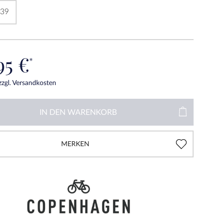
39
95 €
*
zzgl. Versandkosten
IN DEN
WARENKORB
MERKEN