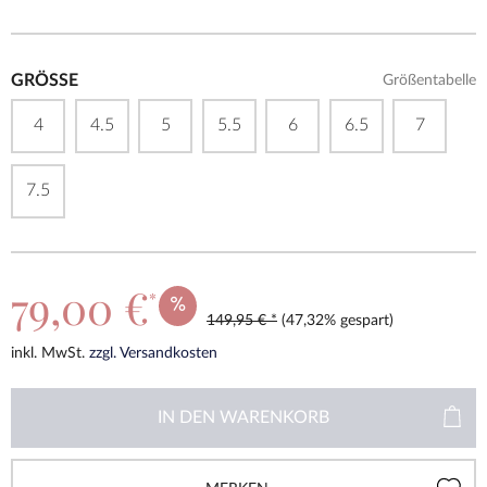
GRÖSSE
Größentabelle
4
4.5
5
5.5
6
6.5
7
7.5
79,00 €
*
149,95 € *
(47,32% gespart)
inkl. MwSt.
zzgl. Versandkosten
IN DEN
WARENKORB