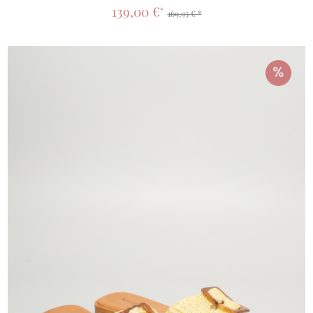
139,00 €
*
169,95 € *