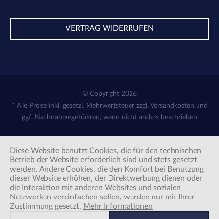
VERTRAG WIDERRUFEN
© Copyright 2026
* Alle Preise inkl. gesetzl. Mehrwertsteuer zzgl.
Versandkosten
und
ggf. Nachnahmegebühren, wenn nicht anders beschrieben
Diese Website benutzt Cookies, die für den technischen
Betrieb der Website erforderlich sind und stets gesetzt
werden. Andere Cookies, die den Komfort bei Benutzung
dieser Website erhöhen, der Direktwerbung dienen oder
die Interaktion mit anderen Websites und sozialen
Netzwerken vereinfachen sollen, werden nur mit Ihrer
Zustimmung gesetzt.
Mehr Informationen