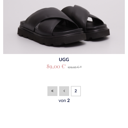
UGG
89,00 €
*
129,95 € *
2
von
2