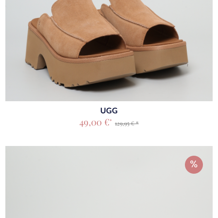
UGG
49,00 €
*
129,95 € *