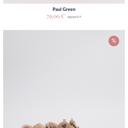
Paul Green
79,00 €
*
159,95 € *